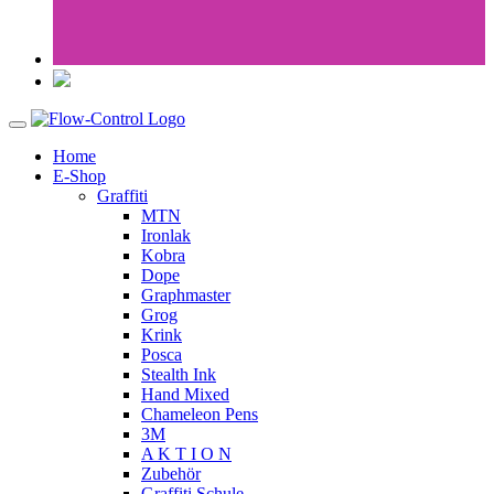
Home
E-Shop
Graffiti
MTN
Ironlak
Kobra
Dope
Graphmaster
Grog
Krink
Posca
Stealth Ink
Hand Mixed
Chameleon Pens
3M
A K T I O N
Zubehör
Graffiti Schule