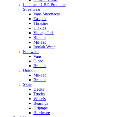
Landracer CBD Produkte
Streetwear
Vans Streetwear
Eastpak
Thrasher
Dickies
Vintage Ind.
Brandit
Mil-Tec
Ironlak Wear
Footwear
Vans
Globe
Brandit
Outdoor
Mil-Tec
Brandit
Skate
Decks
Trucks
Wheels
Bearings
Griptape
Hardware