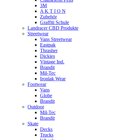
3M
A K T I O N
Zubehör
Graffiti Schule
Landracer CBD Produkte
Streetwear
Vans Streetwear
Eastpak
Thrasher
Dickies
Vintage Ind.
Brandit
Mil-Tec
Ironlak Wear
Footwear
Vans
Globe
Brandit
Outdoor
Mil-Tec
Brandit
Skate
Decks
Trucks