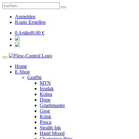
Anmelden
Konto Erstellen
0 Artikel
0.00 €
Home
E-Shop
Graffiti
MTN
Ironlak
Kobra
Dope
Graphmaster
Grog
Krink
Posca
Stealth Ink
Hand Mixed
Chameleon Pens