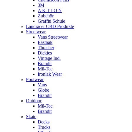
3M
A K T I O N
Zubehör
Graffiti Schule
Landracer CBD Produkte
Streetwear
Vans Streetwear
Eastpak
Thrasher
Dickies
Vintage Ind.
Brandit
Mil-Tec
Ironlak Wear
Footwear
Vans
Globe
Brandit
Outdoor
Mil-Tec
Brandit
Skate
Decks
Trucks