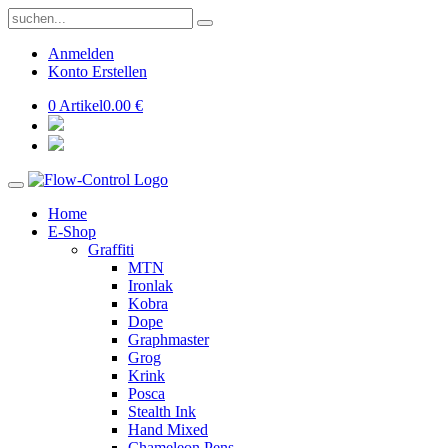
Anmelden
Konto Erstellen
0 Artikel
0.00 €
Home
E-Shop
Graffiti
MTN
Ironlak
Kobra
Dope
Graphmaster
Grog
Krink
Posca
Stealth Ink
Hand Mixed
Chameleon Pens