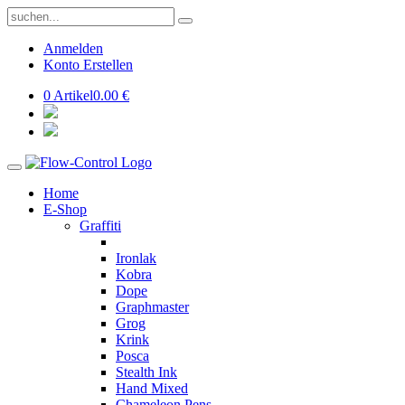
Anmelden
Konto Erstellen
0 Artikel
0.00 €
Home
E-Shop
Graffiti
Ironlak
Kobra
Dope
Graphmaster
Grog
Krink
Posca
Stealth Ink
Hand Mixed
Chameleon Pens