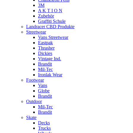
3M
A K T I O N
Zubehör
Graffiti Schule
Landracer CBD Produkte
Streetwear
Vans Streetwear
Eastpak
Thrasher
Dickies
Vintage Ind.
Brandit
Mil-Tec
Ironlak Wear
Footwear
Vans
Globe
Brandit
Outdoor
Mil-Tec
Brandit
Skate
Decks
Trucks