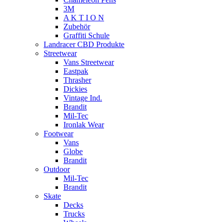
3M
A K T I O N
Zubehör
Graffiti Schule
Landracer CBD Produkte
Streetwear
Vans Streetwear
Eastpak
Thrasher
Dickies
Vintage Ind.
Brandit
Mil-Tec
Ironlak Wear
Footwear
Vans
Globe
Brandit
Outdoor
Mil-Tec
Brandit
Skate
Decks
Trucks