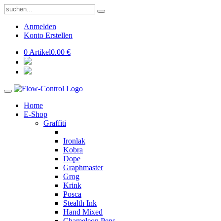
Anmelden
Konto Erstellen
0 Artikel
0.00 €
Home
E-Shop
Graffiti
Ironlak
Kobra
Dope
Graphmaster
Grog
Krink
Posca
Stealth Ink
Hand Mixed
Chameleon Pens