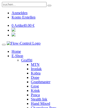
Anmelden
Konto Erstellen
0 Artikel
0.00 €
Home
E-Shop
Graffiti
MTN
Ironlak
Kobra
Dope
Graphmaster
Grog
Krink
Posca
Stealth Ink
Hand Mixed
Chameleon Pens