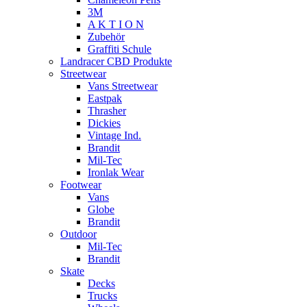
3M
A K T I O N
Zubehör
Graffiti Schule
Landracer CBD Produkte
Streetwear
Vans Streetwear
Eastpak
Thrasher
Dickies
Vintage Ind.
Brandit
Mil-Tec
Ironlak Wear
Footwear
Vans
Globe
Brandit
Outdoor
Mil-Tec
Brandit
Skate
Decks
Trucks