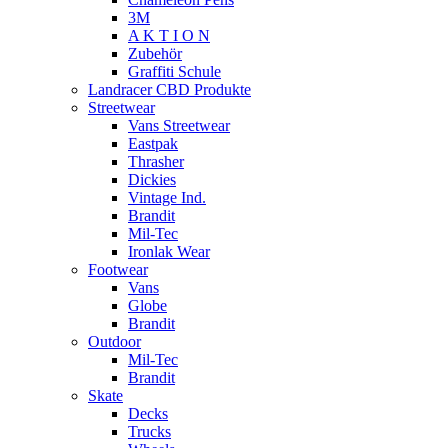
3M
A K T I O N
Zubehör
Graffiti Schule
Landracer CBD Produkte
Streetwear
Vans Streetwear
Eastpak
Thrasher
Dickies
Vintage Ind.
Brandit
Mil-Tec
Ironlak Wear
Footwear
Vans
Globe
Brandit
Outdoor
Mil-Tec
Brandit
Skate
Decks
Trucks