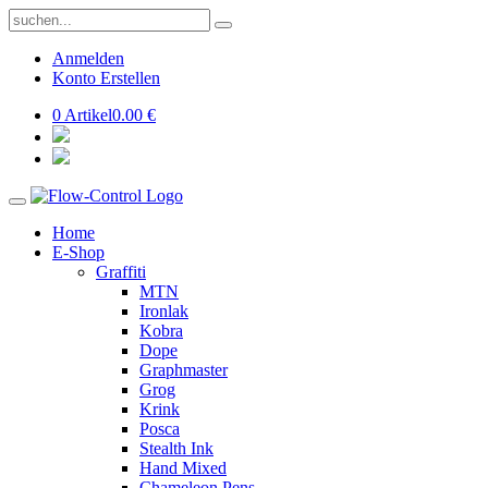
Anmelden
Konto Erstellen
0 Artikel
0.00 €
Home
E-Shop
Graffiti
MTN
Ironlak
Kobra
Dope
Graphmaster
Grog
Krink
Posca
Stealth Ink
Hand Mixed
Chameleon Pens