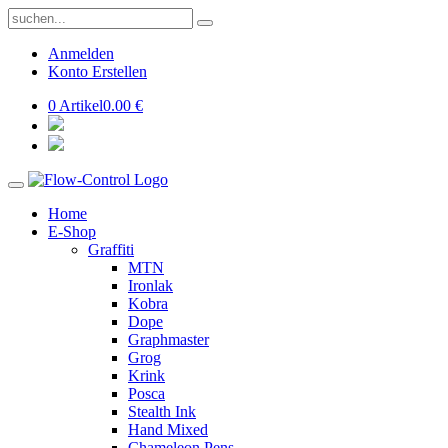
Anmelden
Konto Erstellen
0 Artikel
0.00 €
Home
E-Shop
Graffiti
MTN
Ironlak
Kobra
Dope
Graphmaster
Grog
Krink
Posca
Stealth Ink
Hand Mixed
Chameleon Pens