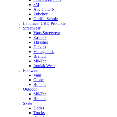
3M
A K T I O N
Zubehör
Graffiti Schule
Landracer CBD Produkte
Streetwear
Vans Streetwear
Eastpak
Thrasher
Dickies
Vintage Ind.
Brandit
Mil-Tec
Ironlak Wear
Footwear
Vans
Globe
Brandit
Outdoor
Mil-Tec
Brandit
Skate
Decks
Trucks