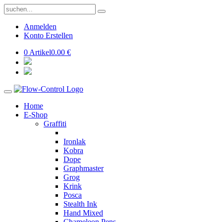
Anmelden
Konto Erstellen
0 Artikel
0.00 €
Home
E-Shop
Graffiti
Ironlak
Kobra
Dope
Graphmaster
Grog
Krink
Posca
Stealth Ink
Hand Mixed
Chameleon Pens