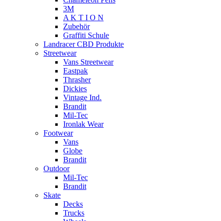
3M
A K T I O N
Zubehör
Graffiti Schule
Landracer CBD Produkte
Streetwear
Vans Streetwear
Eastpak
Thrasher
Dickies
Vintage Ind.
Brandit
Mil-Tec
Ironlak Wear
Footwear
Vans
Globe
Brandit
Outdoor
Mil-Tec
Brandit
Skate
Decks
Trucks