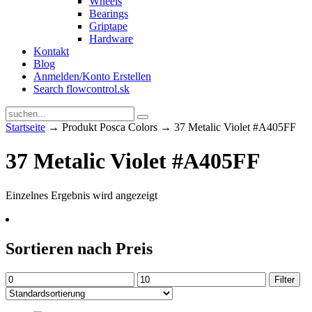
Wheels
Bearings
Griptape
Hardware
Kontakt
Blog
Anmelden/Konto Erstellen
Search flowcontrol.sk
Startseite
→ Produkt Posca Colors → 37 Metalic Violet #A405FF
37 Metalic Violet #A405FF
Einzelnes Ergebnis wird angezeigt
Sortieren nach Preis
Min.
Max.
Filter
Preis
Preis