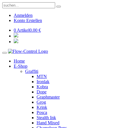
Anmelden
Konto Erstellen
0 Artikel
0.00 €
Home
E-Shop
Graffiti
MTN
Ironlak
Kobra
Dope
Graphmaster
Grog
Krink
Posca
Stealth Ink
Hand Mixed
Chameleon Pens