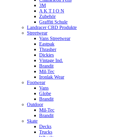
3M
A K T I O N
Zubehör
Graffiti Schule
Landracer CBD Produkte
Streetwear
Vans Streetwear
Eastpak
Thrasher
Dickies
Vintage Ind.
Brandit
Mil-Tec
Ironlak Wear
Footwear
Vans
Globe
Brandit
Outdoor
Mil-Tec
Brandit
Skate
Decks
Trucks