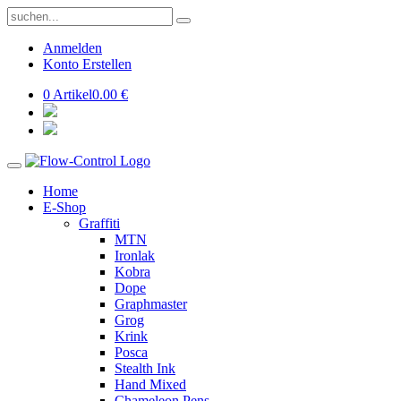
Anmelden
Konto Erstellen
0 Artikel
0.00 €
Home
E-Shop
Graffiti
MTN
Ironlak
Kobra
Dope
Graphmaster
Grog
Krink
Posca
Stealth Ink
Hand Mixed
Chameleon Pens