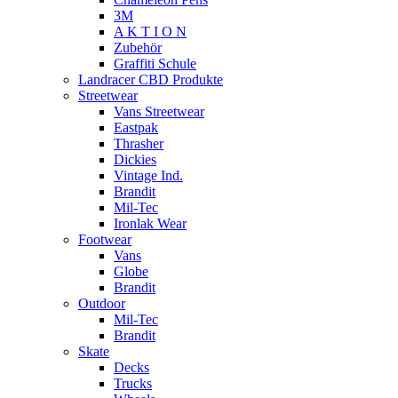
3M
A K T I O N
Zubehör
Graffiti Schule
Landracer CBD Produkte
Streetwear
Vans Streetwear
Eastpak
Thrasher
Dickies
Vintage Ind.
Brandit
Mil-Tec
Ironlak Wear
Footwear
Vans
Globe
Brandit
Outdoor
Mil-Tec
Brandit
Skate
Decks
Trucks