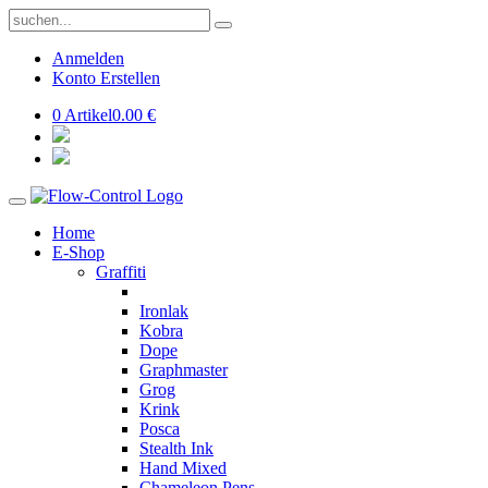
Anmelden
Konto Erstellen
0 Artikel
0.00 €
Home
E-Shop
Graffiti
Ironlak
Kobra
Dope
Graphmaster
Grog
Krink
Posca
Stealth Ink
Hand Mixed
Chameleon Pens