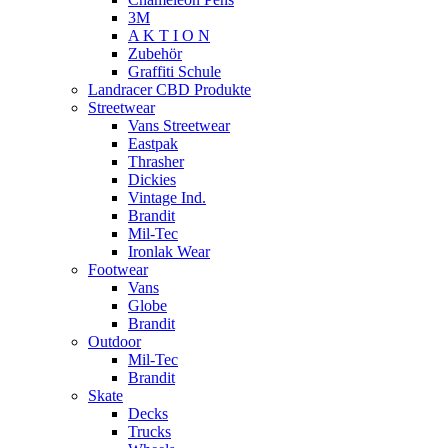
3M
A K T I O N
Zubehör
Graffiti Schule
Landracer CBD Produkte
Streetwear
Vans Streetwear
Eastpak
Thrasher
Dickies
Vintage Ind.
Brandit
Mil-Tec
Ironlak Wear
Footwear
Vans
Globe
Brandit
Outdoor
Mil-Tec
Brandit
Skate
Decks
Trucks