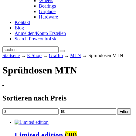
Wheels
Bearings
Griptape
Hardware
Kontakt
Blog
Anmelden/Konto Erstellen
Search flowcontrol.sk
Startseite
→
E-Shop
→
Graffiti
→
MTN
→ Sprühdosen MTN
Sprühdosen MTN
Sortieren nach Preis
Min.
Max.
Filter
Preis
Preis
Limited edition
(30)