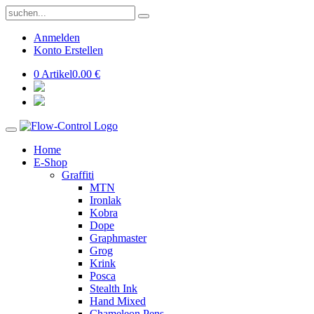
Anmelden
Konto Erstellen
0 Artikel
0.00 €
Home
E-Shop
Graffiti
MTN
Ironlak
Kobra
Dope
Graphmaster
Grog
Krink
Posca
Stealth Ink
Hand Mixed
Chameleon Pens