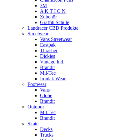
3M
A K T I O N
Zubehör
Graffiti Schule
Landracer CBD Produkte
Streetwear
Vans Streetwear
Eastpak
Thrasher
Dickies
Vintage Ind.
Brandit
Mil-Tec
Ironlak Wear
Footwear
Vans
Globe
Brandit
Outdoor
Mil-Tec
Brandit
Skate
Decks
Trucks