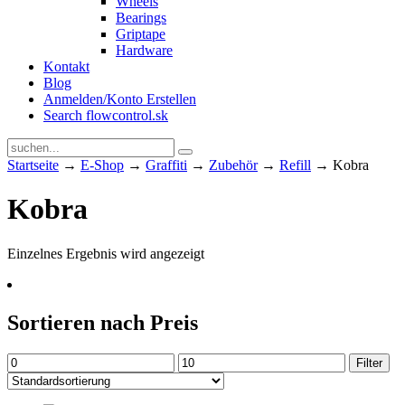
Wheels
Bearings
Griptape
Hardware
Kontakt
Blog
Anmelden/Konto Erstellen
Search flowcontrol.sk
Startseite
→
E-Shop
→
Graffiti
→
Zubehör
→
Refill
→ Kobra
Kobra
Einzelnes Ergebnis wird angezeigt
Sortieren nach Preis
Min.
Max.
Filter
Preis
Preis