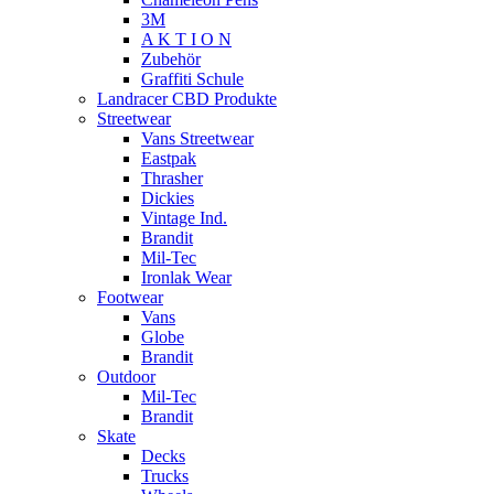
3M
A K T I O N
Zubehör
Graffiti Schule
Landracer CBD Produkte
Streetwear
Vans Streetwear
Eastpak
Thrasher
Dickies
Vintage Ind.
Brandit
Mil-Tec
Ironlak Wear
Footwear
Vans
Globe
Brandit
Outdoor
Mil-Tec
Brandit
Skate
Decks
Trucks