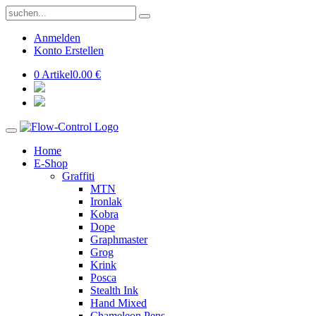
Anmelden
Konto Erstellen
0 Artikel
0.00 €
Home
E-Shop
Graffiti
MTN
Ironlak
Kobra
Dope
Graphmaster
Grog
Krink
Posca
Stealth Ink
Hand Mixed
Chameleon Pens