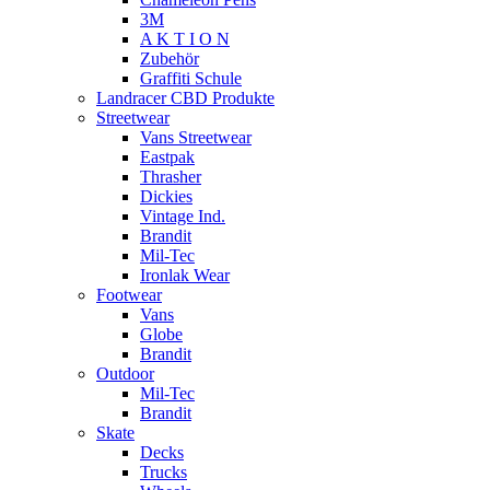
3M
A K T I O N
Zubehör
Graffiti Schule
Landracer CBD Produkte
Streetwear
Vans Streetwear
Eastpak
Thrasher
Dickies
Vintage Ind.
Brandit
Mil-Tec
Ironlak Wear
Footwear
Vans
Globe
Brandit
Outdoor
Mil-Tec
Brandit
Skate
Decks
Trucks