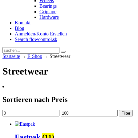
Wheels
Bearings
Griptape
Hardware
Kontakt
Blog
Anmelden/Konto Erstellen
Search flowcontrol.sk
Startseite
→
E-Shop
→ Streetwear
Streetwear
Sortieren nach Preis
Min.
Max.
Filter
Preis
Preis
Eastpak
(11)