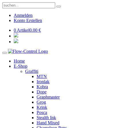
Anmelden
Konto Erstellen
0 Artikel
0.00 €
Home
E-Shop
Graffiti
MTN
Ironlak
Kobra
Dope
Graphmaster
Grog
Krink
Posca
Stealth Ink
Hand Mixed
Chameleon Pens