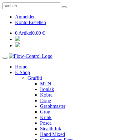
Anmelden
Konto Erstellen
0 Artikel
0.00 €
Home
E-Shop
Graffiti
MTN
Ironlak
Kobra
Dope
Graphmaster
Grog
Krink
Posca
Stealth Ink
Hand Mixed
Chameleon Pens