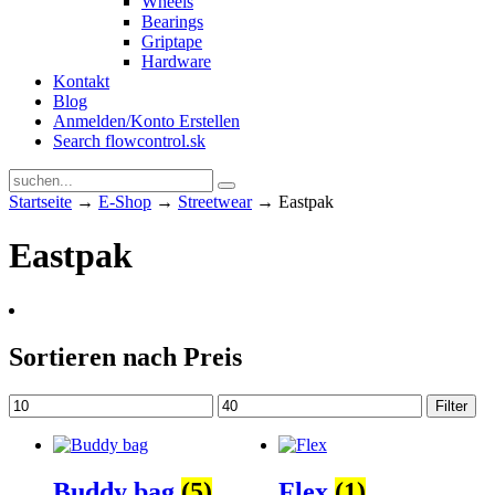
Wheels
Bearings
Griptape
Hardware
Kontakt
Blog
Anmelden/Konto Erstellen
Search flowcontrol.sk
Startseite
→
E-Shop
→
Streetwear
→ Eastpak
Eastpak
Sortieren nach Preis
Min.
Max.
Filter
Preis
Preis
Buddy bag
(5)
Flex
(1)