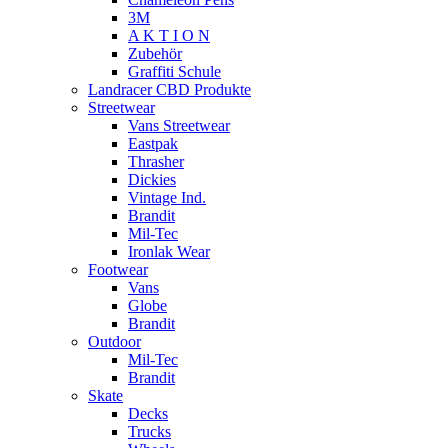
3M
A K T I O N
Zubehör
Graffiti Schule
Landracer CBD Produkte
Streetwear
Vans Streetwear
Eastpak
Thrasher
Dickies
Vintage Ind.
Brandit
Mil-Tec
Ironlak Wear
Footwear
Vans
Globe
Brandit
Outdoor
Mil-Tec
Brandit
Skate
Decks
Trucks