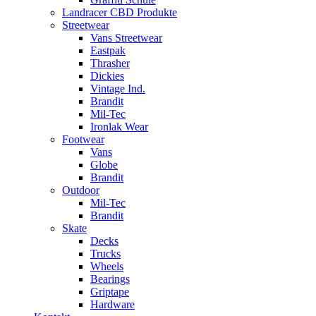
Landracer CBD Produkte
Streetwear
Vans Streetwear
Eastpak
Thrasher
Dickies
Vintage Ind.
Brandit
Mil-Tec
Ironlak Wear
Footwear
Vans
Globe
Brandit
Outdoor
Mil-Tec
Brandit
Skate
Decks
Trucks
Wheels
Bearings
Griptape
Hardware