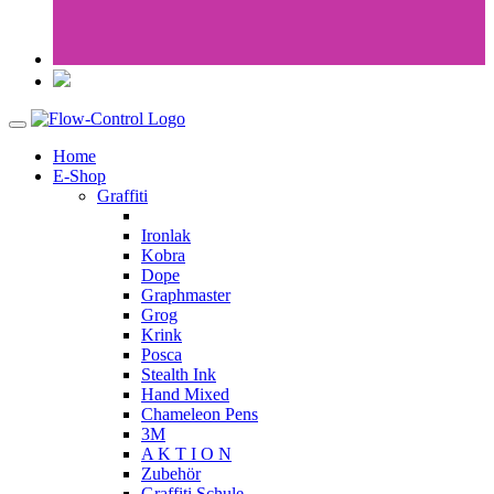
Home
E-Shop
Graffiti
Ironlak
Kobra
Dope
Graphmaster
Grog
Krink
Posca
Stealth Ink
Hand Mixed
Chameleon Pens
3M
A K T I O N
Zubehör
Graffiti Schule