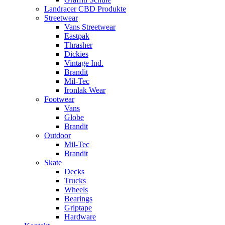
Landracer CBD Produkte
Streetwear
Vans Streetwear
Eastpak
Thrasher
Dickies
Vintage Ind.
Brandit
Mil-Tec
Ironlak Wear
Footwear
Vans
Globe
Brandit
Outdoor
Mil-Tec
Brandit
Skate
Decks
Trucks
Wheels
Bearings
Griptape
Hardware