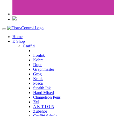
Home
E-Shop
Graffiti
Ironlak
Kobra
Dope
Graphmaster
Grog
Krink
Posca
Stealth Ink
Hand Mixed
Chameleon Pens
3M
A K T I O N
Zubehör
Graffiti Schule