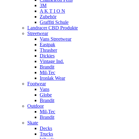
3M
A K T I O N
Zubehör
Graffiti Schule
Landracer CBD Produkte
Streetwear
Vans Streetwear
Eastpak
Thrasher
Dickies
Vintage Ind.
Brandit
Mil-Tec
Ironlak Wear
Footwear
Vans
Globe
Brandit
Outdoor
Mil-Tec
Brandit
Skate
Decks
Trucks