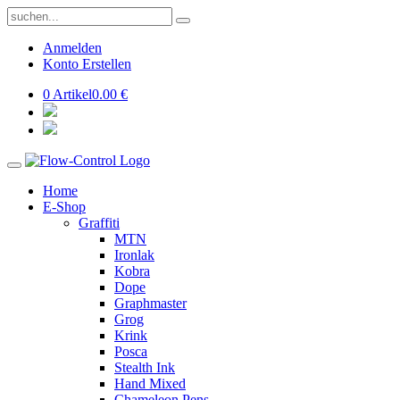
Anmelden
Konto Erstellen
0 Artikel
0.00 €
Home
E-Shop
Graffiti
MTN
Ironlak
Kobra
Dope
Graphmaster
Grog
Krink
Posca
Stealth Ink
Hand Mixed
Chameleon Pens