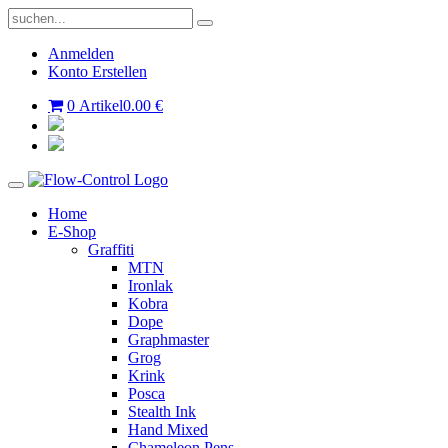
Anmelden
Konto Erstellen
0 Artikel
0.00 €
Home
E-Shop
Graffiti
MTN
Ironlak
Kobra
Dope
Graphmaster
Grog
Krink
Posca
Stealth Ink
Hand Mixed
Chameleon Pens