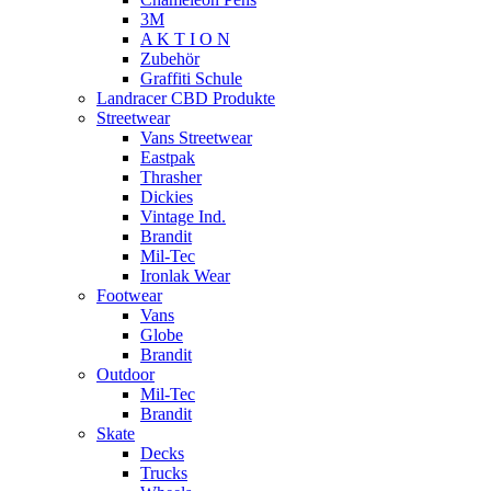
3M
A K T I O N
Zubehör
Graffiti Schule
Landracer CBD Produkte
Streetwear
Vans Streetwear
Eastpak
Thrasher
Dickies
Vintage Ind.
Brandit
Mil-Tec
Ironlak Wear
Footwear
Vans
Globe
Brandit
Outdoor
Mil-Tec
Brandit
Skate
Decks
Trucks