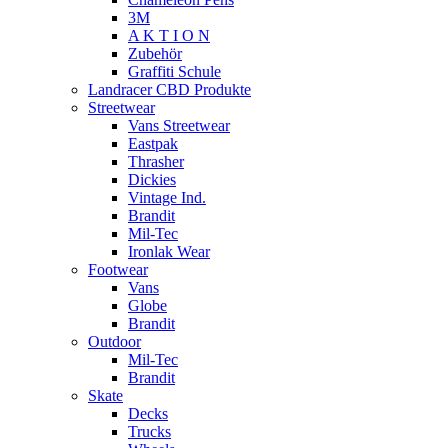
3M
A K T I O N
Zubehör
Graffiti Schule
Landracer CBD Produkte
Streetwear
Vans Streetwear
Eastpak
Thrasher
Dickies
Vintage Ind.
Brandit
Mil-Tec
Ironlak Wear
Footwear
Vans
Globe
Brandit
Outdoor
Mil-Tec
Brandit
Skate
Decks
Trucks