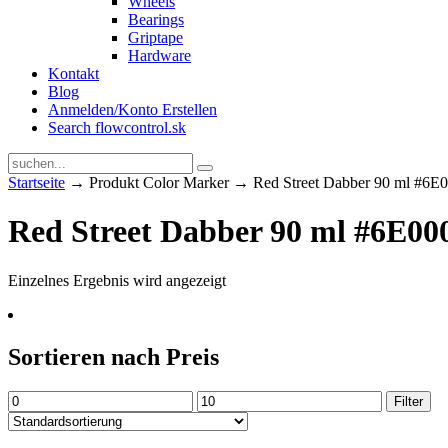
Wheels
Bearings
Griptape
Hardware
Kontakt
Blog
Anmelden/Konto Erstellen
Search flowcontrol.sk
Startseite
→ Produkt Color Marker → Red Street Dabber 90 ml #6E
Red Street Dabber 90 ml #6E00
Einzelnes Ergebnis wird angezeigt
Sortieren nach Preis
Min.
Max.
Filter
Preis
Preis