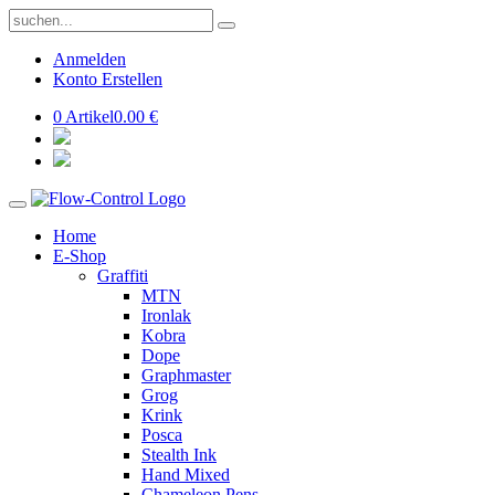
Anmelden
Konto Erstellen
0 Artikel
0.00 €
Home
E-Shop
Graffiti
MTN
Ironlak
Kobra
Dope
Graphmaster
Grog
Krink
Posca
Stealth Ink
Hand Mixed
Chameleon Pens