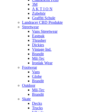
3M
A K T I O N
Zubehör
Graffiti Schule
Landracer CBD Produkte
Streetwear
Vans Streetwear
Eastpak
Thrasher
Dickies
Vintage Ind.
Brandit
Mil-Tec
Ironlak Wear
Footwear
Vans
Globe
Brandit
Outdoor
Mil-Tec
Brandit
Skate
Decks
Trucks