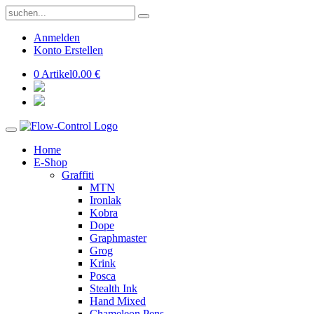
Anmelden
Konto Erstellen
0 Artikel
0.00 €
Home
E-Shop
Graffiti
MTN
Ironlak
Kobra
Dope
Graphmaster
Grog
Krink
Posca
Stealth Ink
Hand Mixed
Chameleon Pens