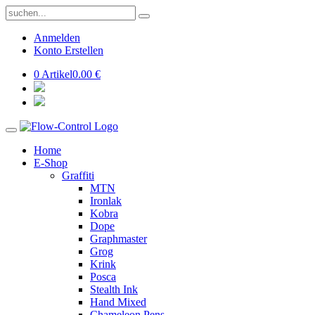
Anmelden
Konto Erstellen
0 Artikel
0.00 €
Home
E-Shop
Graffiti
MTN
Ironlak
Kobra
Dope
Graphmaster
Grog
Krink
Posca
Stealth Ink
Hand Mixed
Chameleon Pens