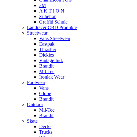
3M
A K T I O N
Zubehör
Graffiti Schule
Landracer CBD Produkte
Streetwear
Vans Streetwear
Eastpak
Thrasher
Dickies
Vintage Ind.
Brandit
Mil-Tec
Ironlak Wear
Footwear
Vans
Globe
Brandit
Outdoor
Mil-Tec
Brandit
Skate
Decks
Trucks