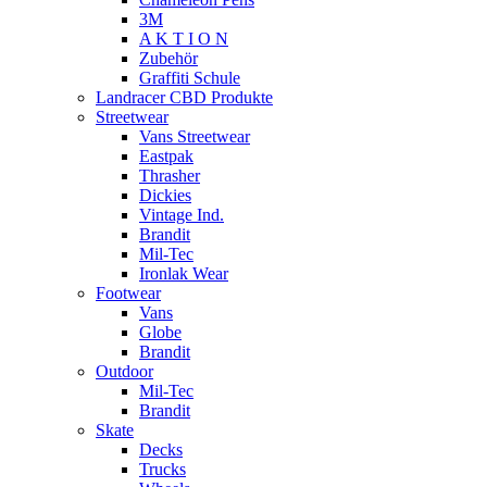
3M
A K T I O N
Zubehör
Graffiti Schule
Landracer CBD Produkte
Streetwear
Vans Streetwear
Eastpak
Thrasher
Dickies
Vintage Ind.
Brandit
Mil-Tec
Ironlak Wear
Footwear
Vans
Globe
Brandit
Outdoor
Mil-Tec
Brandit
Skate
Decks
Trucks