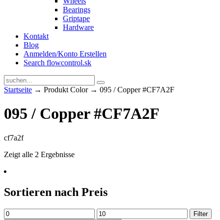
Wheels
Bearings
Griptape
Hardware
Kontakt
Blog
Anmelden/Konto Erstellen
Search flowcontrol.sk
Startseite
→ Produkt Color → 095 / Copper #CF7A2F
095 / Copper #CF7A2F
cf7a2f
Zeigt alle 2 Ergebnisse
Sortieren nach Preis
Min.
Max.
Filter