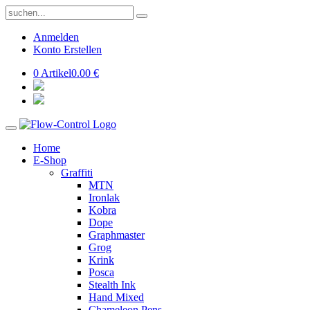
Anmelden
Konto Erstellen
0 Artikel
0.00 €
Home
E-Shop
Graffiti
MTN
Ironlak
Kobra
Dope
Graphmaster
Grog
Krink
Posca
Stealth Ink
Hand Mixed
Chameleon Pens