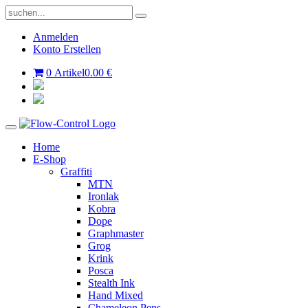
Anmelden
Konto Erstellen
0 Artikel
0.00 €
Home
E-Shop
Graffiti
MTN
Ironlak
Kobra
Dope
Graphmaster
Grog
Krink
Posca
Stealth Ink
Hand Mixed
Chameleon Pens