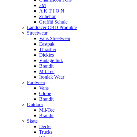
3M
A K T I O N
Zubehör
Graffiti Schule
Landracer CBD Produkte
Streetwear
Vans Streetwear
Eastpak
Thrasher
Dickies
Vintage Ind.
Brandit
Mil-Tec
Ironlak Wear
Footwear
Vans
Globe
Brandit
Outdoor
Mil-Tec
Brandit
Skate
Decks
Trucks