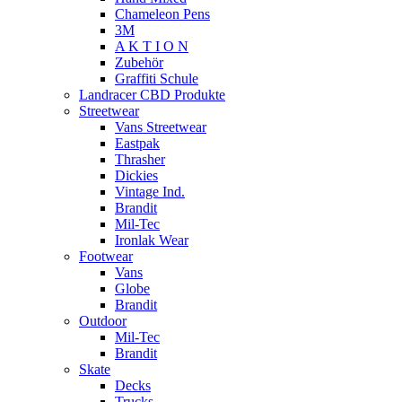
Chameleon Pens
3M
A K T I O N
Zubehör
Graffiti Schule
Landracer CBD Produkte
Streetwear
Vans Streetwear
Eastpak
Thrasher
Dickies
Vintage Ind.
Brandit
Mil-Tec
Ironlak Wear
Footwear
Vans
Globe
Brandit
Outdoor
Mil-Tec
Brandit
Skate
Decks
Trucks