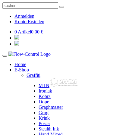
Anmelden
Konto Erstellen
0 Artikel
0.00 €
Home
E-Shop
Graffiti
MTN
Ironlak
Kobra
Dope
Graphmaster
Grog
Krink
Posca
Stealth Ink
Hand Mixed