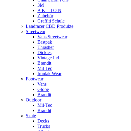
3M
A K T I O N
Zubehör
Graffiti Schule
Landracer CBD Produkte
Streetwear
Vans Streetwear
Eastpak
Thrasher
Dickies
Vintage Ind.
Brandit
Mil-Tec
Ironlak Wear
Footwear
Vans
Globe
Brandit
Outdoor
Mil-Tec
Brandit
Skate
Decks
Trucks