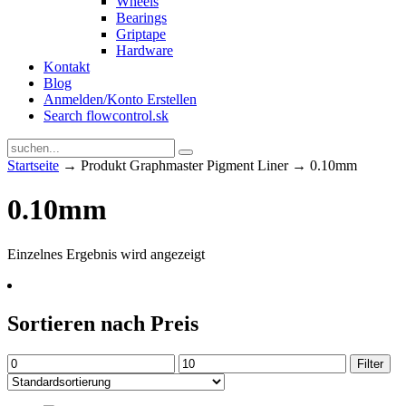
Wheels
Bearings
Griptape
Hardware
Kontakt
Blog
Anmelden/Konto Erstellen
Search flowcontrol.sk
Startseite
→ Produkt Graphmaster Pigment Liner → 0.10mm
0.10mm
Einzelnes Ergebnis wird angezeigt
Sortieren nach Preis
Min.
Max.
Filter
Preis
Preis