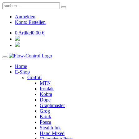
Anmelden
Konto Erstellen
0 Artikel
0.00 €
Home
E-Shop
Graffiti
MTN
Ironlak
Kobra
Dope
Graphmaster
Grog
Krink
Posca
Stealth Ink
Hand Mixed
Chameleon Pens