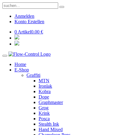
Anmelden
Konto Erstellen
0 Artikel
0.00 €
Home
E-Shop
Graffiti
MTN
Ironlak
Kobra
Dope
Graphmaster
Grog
Krink
Posca
Stealth Ink
Hand Mixed
Chameleon Pens