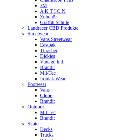
3M
A K T I O N
Zubehör
Graffiti Schule
Landracer CBD Produkte
Streetwear
Vans Streetwear
Eastpak
Thrasher
Dickies
Vintage Ind.
Brandit
Mil-Tec
Ironlak Wear
Footwear
Vans
Globe
Brandit
Outdoor
Mil-Tec
Brandit
Skate
Decks
Trucks