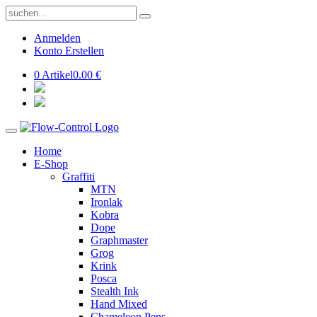
Anmelden
Konto Erstellen
0 Artikel
0.00 €
Home
E-Shop
Graffiti
MTN
Ironlak
Kobra
Dope
Graphmaster
Grog
Krink
Posca
Stealth Ink
Hand Mixed
Chameleon Pens