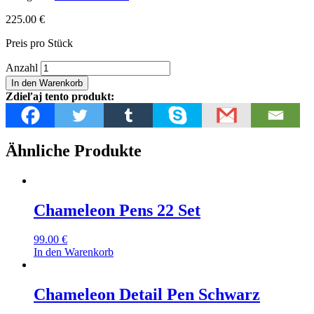
225.00
€
Preis pro Stück
Chameleon
Anzahl
52
In den Warenkorb
Tones
Zdieľaj tento produkt:
Set
Menge
Ähnliche Produkte
Chameleon Pens 22 Set
99.00
€
In den Warenkorb
Chameleon Detail Pen Schwarz