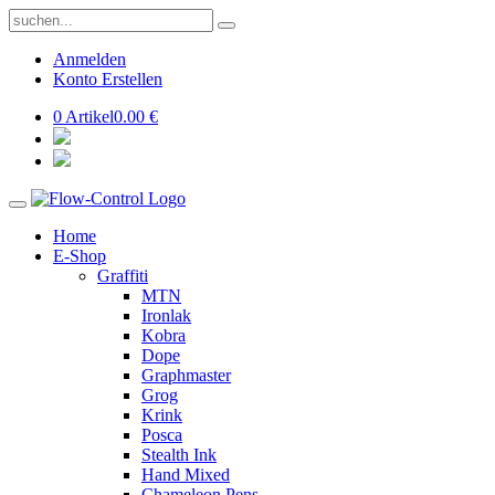
Anmelden
Konto Erstellen
0 Artikel
0.00 €
Home
E-Shop
Graffiti
MTN
Ironlak
Kobra
Dope
Graphmaster
Grog
Krink
Posca
Stealth Ink
Hand Mixed
Chameleon Pens