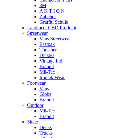
3M
A K T I O N
Zubehör
Graffiti Schule
Landracer CBD Produkte
Streetwear
Vans Streetwear
Eastpak
Thrasher
Dickies
Vintage Ind.
Brandit
Mil-Tec
Ironlak Wear
Footwear
Vans
Globe
Brandit
Outdoor
Mil-Tec
Brandit
Skate
Decks
Trucks