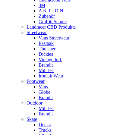
3M
A K T I O N
Zubehör
Graffiti Schule
Landracer CBD Produkte
Streetwear
Vans Streetwear
Eastpak
Thrasher
Dickies
Vintage Ind.
Brandit
Mil-Tec
Ironlak Wear
Footwear
Vans
Globe
Brandit
Outdoor
Mil-Tec
Brandit
Skate
Decks
Trucks