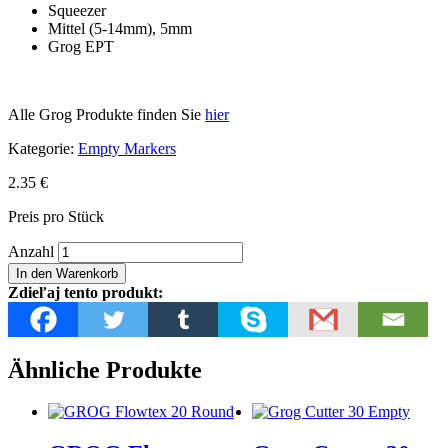
Squeezer
Mittel (5-14mm), 5mm
Grog EPT
Alle Grog Produkte finden Sie
hier
Kategorie:
Empty Markers
2.35
€
Preis pro Stück
GROG
Anzahl
Squeezer
In den Warenkorb
Mini
Zdieľaj tento produkt:
05
Empty
Menge
Ähnliche Produkte