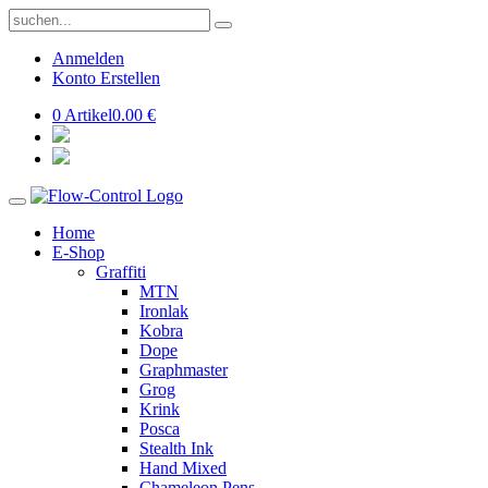
Anmelden
Konto Erstellen
0 Artikel
0.00 €
Home
E-Shop
Graffiti
MTN
Ironlak
Kobra
Dope
Graphmaster
Grog
Krink
Posca
Stealth Ink
Hand Mixed
Chameleon Pens