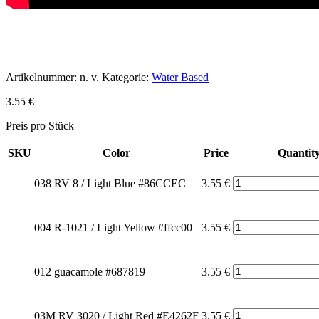
Artikelnummer:
n. v.
Kategorie:
Water Based
3.55
€
Preis pro Stück
SKU
Color
Price
Quantit
038 RV 8 / Light Blue #86CCEC
3.55
€
004 R-1021 / Light Yellow #ffcc00
3.55
€
012 guacamole #687819
3.55
€
03M RV 3020 / Light Red #E4262F
3.55
€