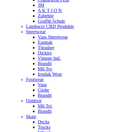
3M
A K T I O N
Zubehör
Graffiti Schule
Landracer CBD Produkte
Streetwear
Vans Streetwear
Eastpak
Thrasher
Dickies
Vintage Ind.
Brandit
Mil-Tec
Ironlak Wear
Footwear
Vans
Globe
Brandit
Outdoor
Mil-Tec
Brandit
Skate
Decks
Trucks