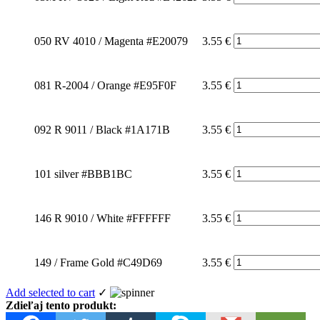
050 RV 4010 / Magenta #E20079
3.55
€
081 R-2004 / Orange #E95F0F
3.55
€
092 R 9011 / Black #1A171B
3.55
€
101 silver #BBB1BC
3.55
€
146 R 9010 / White #FFFFFF
3.55
€
149 / Frame Gold #C49D69
3.55
€
Add selected to cart
✓
Zdieľaj tento produkt: