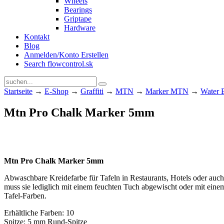
Wheels
Bearings
Griptape
Hardware
Kontakt
Blog
Anmelden/Konto Erstellen
Search flowcontrol.sk
Startseite
→
E-Shop
→
Graffiti
→
MTN
→
Marker MTN
→
Water 
Mtn Pro Chalk Marker 5mm
Mtn Pro Chalk Marker 5mm
Abwaschbare Kreidefarbe für Tafeln in Restaurants, Hotels oder auch
muss sie lediglich mit einem feuchten Tuch abgewischt oder mit eine
Tafel-Farben.
Erhältliche Farben: 10
Spitze: 5 mm Rund-Spitze