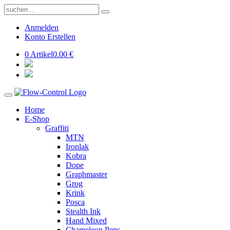
Anmelden
Konto Erstellen
0 Artikel
0.00 €
Home
E-Shop
Graffiti
MTN
Ironlak
Kobra
Dope
Graphmaster
Grog
Krink
Posca
Stealth Ink
Hand Mixed
Chameleon Pens