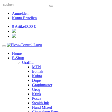
Anmelden
Konto Erstellen
0 Artikel
0.00 €
Home
E-Shop
Graffiti
MTN
Ironlak
Kobra
Dope
Graphmaster
Grog
Krink
Posca
Stealth Ink
Hand Mixed
Chameleon Pens