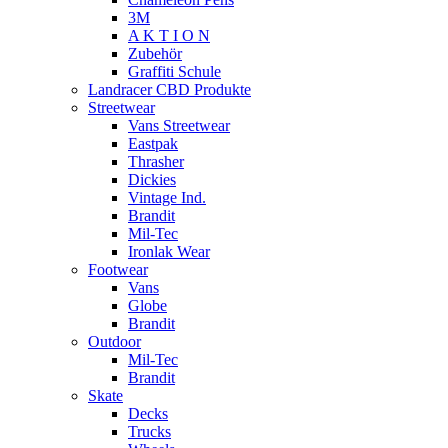
3M
A K T I O N
Zubehör
Graffiti Schule
Landracer CBD Produkte
Streetwear
Vans Streetwear
Eastpak
Thrasher
Dickies
Vintage Ind.
Brandit
Mil-Tec
Ironlak Wear
Footwear
Vans
Globe
Brandit
Outdoor
Mil-Tec
Brandit
Skate
Decks
Trucks