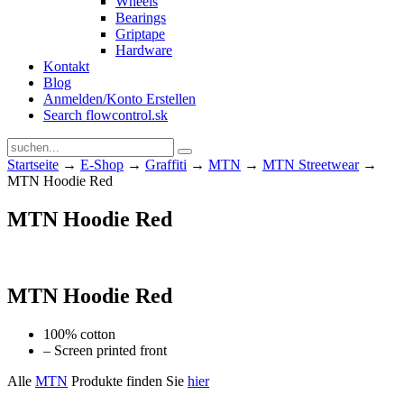
Wheels
Bearings
Griptape
Hardware
Kontakt
Blog
Anmelden/Konto Erstellen
Search flowcontrol.sk
Startseite
→
E-Shop
→
Graffiti
→
MTN
→
MTN Streetwear
→
MTN Hoodie Red
MTN Hoodie Red
MTN Hoodie Red
100% cotton
– Screen printed front
Alle
MTN
Produkte finden Sie
hier