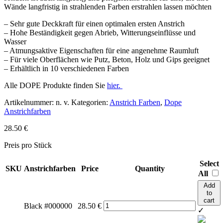
Wände langfristig in strahlenden Farben erstrahlen lassen möchten
– Sehr gute Deckkraft für einen optimalen ersten Anstrich
– Hohe Beständigkeit gegen Abrieb, Witterungseinflüsse und
Wasser
– Atmungsaktive Eigenschaften für eine angenehme Raumluft
– Für viele Oberflächen wie Putz, Beton, Holz und Gips geeignet
– Erhältlich in 10 verschiedenen Farben
Alle DOPE Produkte finden Sie
hier.
Artikelnummer:
n. v.
Kategorien:
Anstrich Farben
,
Dope
Anstrichfarben
28.50
€
Preis pro Stück
Select
SKU
Anstrichfarben
Price
Quantity
All
Add
to
cart
Black #000000
28.50
€
✓