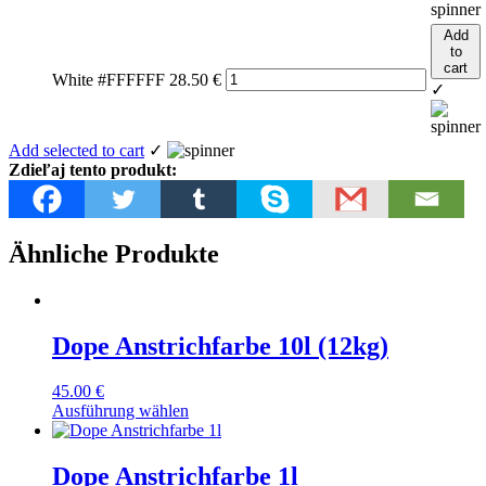
Add
to
cart
White #FFFFFF
28.50
€
✓
Add selected to cart
✓
Zdieľaj tento produkt:
Ähnliche Produkte
Dope Anstrichfarbe 10l (12kg)
45.00
€
Ausführung wählen
Dope Anstrichfarbe 1l