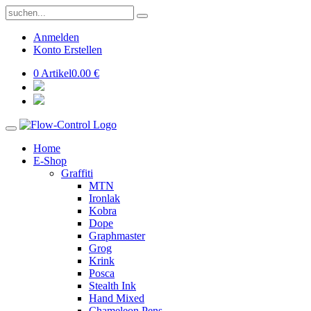
Anmelden
Konto Erstellen
0 Artikel
0.00 €
Home
E-Shop
Graffiti
MTN
Ironlak
Kobra
Dope
Graphmaster
Grog
Krink
Posca
Stealth Ink
Hand Mixed
Chameleon Pens