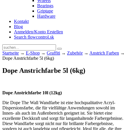
Wheels
Bearings
Griptape
Hardware
Kontakt
Blog
Anmelden/Konto Erstellen
Search flowcontrol.sk
Startseite
→
E-Shop
→
Graffiti
→
Zubehör
→
Anstrich Farben
→
Dope Anstrichfarbe 5l (6kg)
Dope Anstrichfarbe 5l (6kg)
Dope Anstrichfarbe 10l (12kg)
Die Dope The Wall Wandfarbe ist eine hochqualitative Acryl-
Dispersionsfarbe, die für vielfältige Anwendungen sowohl im
Innen- als auch im Außenbereich geeignet ist. Sie bietet eine
exzellente Deckkraft und sorgt für langanhaltende Farbergebnisse.
Diese Wandfarbe sorgt nicht nur für brillante Farbergebnisse,
sondern ist auch langlebig und pflegeleicht. Ideal für alle, die ihre