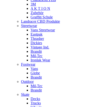
3M
A K T I O N
Zubehör
Graffiti Schule
Landracer CBD Produkte
Streetwear
Vans Streetwear
Eastpak
Thrasher
Dickies
Vintage Ind.
Brandit
Mil-Tec
Ironlak Wear
Footwear
Vans
Globe
Brandit
Outdoor
Mil-Tec
Brandit
Skate
Decks
Trucks