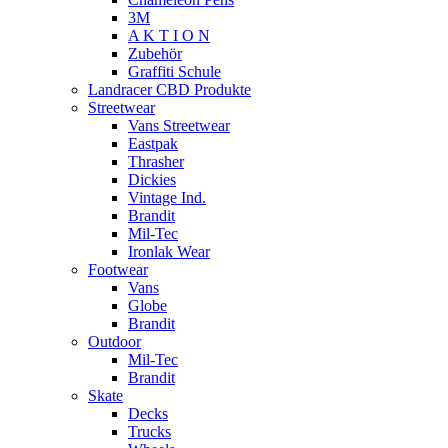
3M
A K T I O N
Zubehör
Graffiti Schule
Landracer CBD Produkte
Streetwear
Vans Streetwear
Eastpak
Thrasher
Dickies
Vintage Ind.
Brandit
Mil-Tec
Ironlak Wear
Footwear
Vans
Globe
Brandit
Outdoor
Mil-Tec
Brandit
Skate
Decks
Trucks