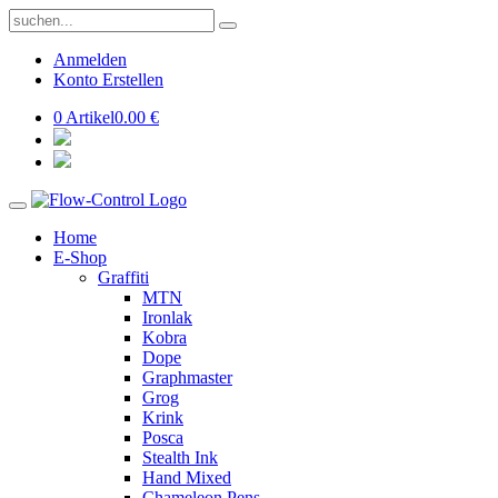
Anmelden
Konto Erstellen
0 Artikel
0.00 €
Home
E-Shop
Graffiti
MTN
Ironlak
Kobra
Dope
Graphmaster
Grog
Krink
Posca
Stealth Ink
Hand Mixed
Chameleon Pens