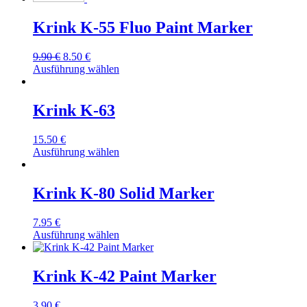
Krink K-55 Fluo Paint Marker
Ursprünglicher
Aktueller
9.90
€
8.50
€
Preis
Preis
Ausführung wählen
war:
ist:
9.90 €
8.50 €.
Krink K-63
15.50
€
Ausführung wählen
Krink K-80 Solid Marker
7.95
€
Ausführung wählen
Krink K-42 Paint Marker
3.90
€