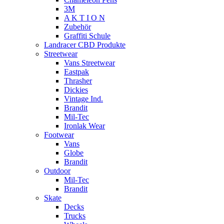
3M
A K T I O N
Zubehör
Graffiti Schule
Landracer CBD Produkte
Streetwear
Vans Streetwear
Eastpak
Thrasher
Dickies
Vintage Ind.
Brandit
Mil-Tec
Ironlak Wear
Footwear
Vans
Globe
Brandit
Outdoor
Mil-Tec
Brandit
Skate
Decks
Trucks