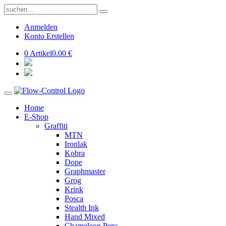
Anmelden
Konto Erstellen
0 Artikel
0.00 €
Home
E-Shop
Graffiti
MTN
Ironlak
Kobra
Dope
Graphmaster
Grog
Krink
Posca
Stealth Ink
Hand Mixed
Chameleon Pens