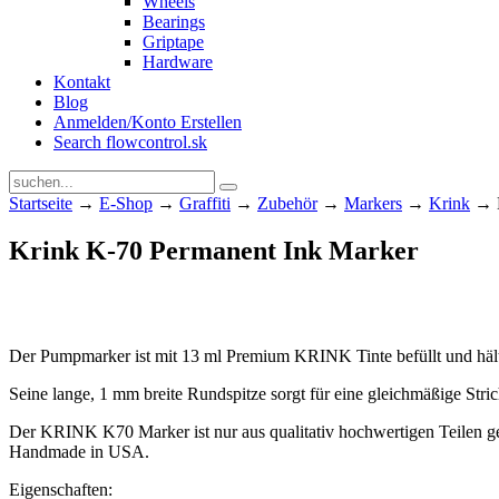
Wheels
Bearings
Griptape
Hardware
Kontakt
Blog
Anmelden/Konto Erstellen
Search flowcontrol.sk
Startseite
→
E-Shop
→
Graffiti
→
Zubehör
→
Markers
→
Krink
→ K
Krink K-70 Permanent Ink Marker
Der Pumpmarker ist mit 13 ml Premium KRINK Tinte befüllt und hält
Seine lange, 1 mm breite Rundspitze sorgt für eine gleichmäßige Stri
Der KRINK K70 Marker ist nur aus qualitativ hochwertigen Teilen gef
Handmade in USA.
Eigenschaften: