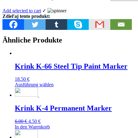
Add selected to cart
✓
Zdieľaj tento produkt:
Ähnliche Produkte
Krink K-66 Steel Tip Paint Marker
18.50
€
Ausführung wählen
Krink K-4 Permanent Marker
Ursprünglicher
Aktueller
6.00
€
4.50
€
Preis
Preis
In den Warenkorb
war:
ist:
6.00 €
4.50 €.