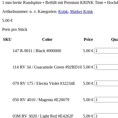
1 mm breite Rundspitze • Befüllt mit Premium KRINK Tinte • Hoch
Artikelnummer:
n. v.
Kategorien:
Krink
,
Marker Krink
5.00
€
Preis pro Stück
SKU
Color
Price
Qua
147 R-9011 / Black #000000
5.00
€
114 RV 34 / Guacamole Green #92BD10
5.00
€
079 RV 175 / Electra Violet #32234E
5.00
€
050 RV 4010 / Magenta #E20079
5.00
€
03M RV 3020 / Light Red #E4262F
5.00
€