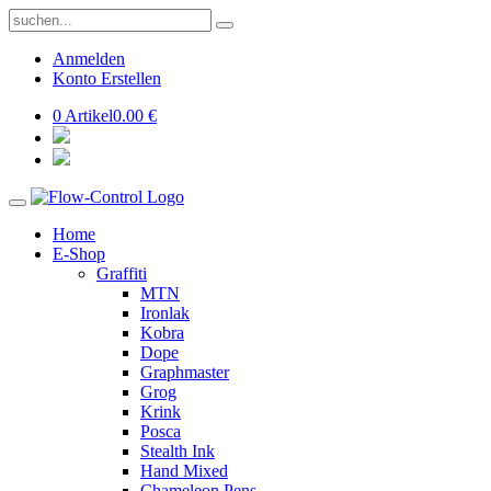
Anmelden
Konto Erstellen
0 Artikel
0.00 €
Home
E-Shop
Graffiti
MTN
Ironlak
Kobra
Dope
Graphmaster
Grog
Krink
Posca
Stealth Ink
Hand Mixed
Chameleon Pens