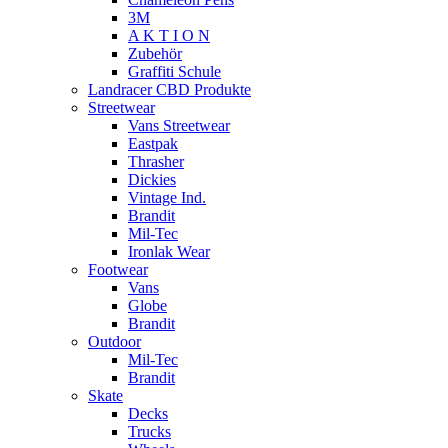
3M
A K T I O N
Zubehör
Graffiti Schule
Landracer CBD Produkte
Streetwear
Vans Streetwear
Eastpak
Thrasher
Dickies
Vintage Ind.
Brandit
Mil-Tec
Ironlak Wear
Footwear
Vans
Globe
Brandit
Outdoor
Mil-Tec
Brandit
Skate
Decks
Trucks