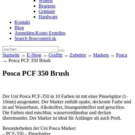
Wheels
Bearings
Griptape
Hardware
Kontakt
Blog
Anmelden/Konto Erstellen
Search flowcontrol.sk
Startseite
→
E-Shop
→
Graffiti
→
Zubehör
→
Markers
→
Posca
→ Posca PCF 350 Brush
Posca PCF 350 Brush
Der Uni Posca PCF-350 in 10 Farben ist mit einer Pinselspitze (1-
10mm) ausgestattet. Der Marker enthält opake, deckende Farbe und
ist auf Wasserbasis. Alkoholfrei, lösungsmittelfrei und geruchlos.
Die Farben sind mischbar, wasserverdünnbar und decken
übereinander. Der Marker ist ideal für Anfänger als auch Profi.
Besonderheiten der Uni Posca Marker:
– PCF-350 – Pinselspitze