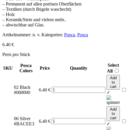
– Permanent auf allen porösen Oberflächen
– Textilien (durch Bügeln waschecht)
– Holz
– Keramik/Stein und vielem mehr..
– abwischbar auf Glas.
Artikelnummer:
n. v.
Kategorien:
Posca
,
Posca
6.40
€
Preis pro Stück
Select
Posca
SKU
Price
Quantity
Colors
All
Add
to
cart
02 Black
6.40
€
#000000
✓
Add
to
cart
06 Silver
6.40
€
#BACEE3
✓