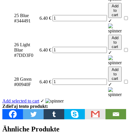
Add
to
cart
25 Blue
6.40
€
#344491
✓
Add
to
26 Light
cart
Blue
6.40
€
✓
#7DD3F0
Add
to
cart
28 Green
6.40
€
#00940F
✓
Add selected to cart
✓
Zdieľaj tento produkt:
Ähnliche Produkte