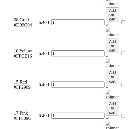
Add
to
cart
08 Gold
6.40
€
#D99C04
✓
Add
to
cart
10 Yellow
6.40
€
#FFCE16
✓
Add
to
cart
15 Red
6.40
€
#FF2909
✓
Add
to
cart
17 Pink
6.40
€
#FF809C
✓