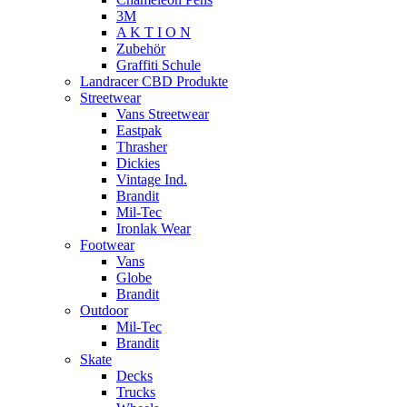
3M
A K T I O N
Zubehör
Graffiti Schule
Landracer CBD Produkte
Streetwear
Vans Streetwear
Eastpak
Thrasher
Dickies
Vintage Ind.
Brandit
Mil-Tec
Ironlak Wear
Footwear
Vans
Globe
Brandit
Outdoor
Mil-Tec
Brandit
Skate
Decks
Trucks