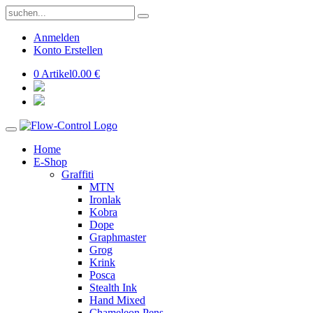
Anmelden
Konto Erstellen
0 Artikel
0.00 €
Home
E-Shop
Graffiti
MTN
Ironlak
Kobra
Dope
Graphmaster
Grog
Krink
Posca
Stealth Ink
Hand Mixed
Chameleon Pens