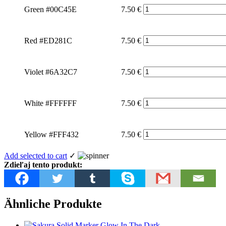
Green #00C45E
7.50
€
Red #ED281C
7.50
€
Violet #6A32C7
7.50
€
White #FFFFFF
7.50
€
Yellow #FFF432
7.50
€
Add selected to cart
✓
Zdieľaj tento produkt:
Ähnliche Produkte