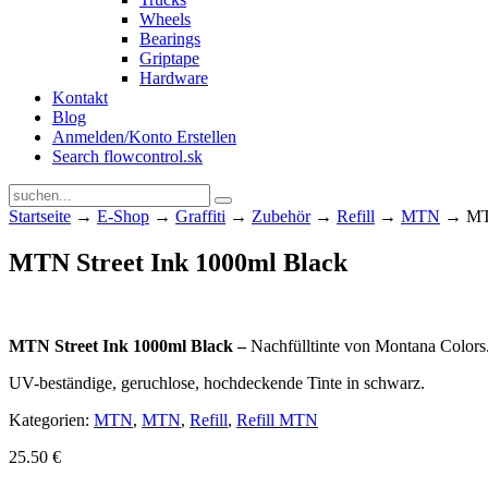
Wheels
Bearings
Griptape
Hardware
Kontakt
Blog
Anmelden/Konto Erstellen
Search flowcontrol.sk
Startseite
→
E-Shop
→
Graffiti
→
Zubehör
→
Refill
→
MTN
→ MTN
MTN Street Ink 1000ml Black
MTN Street Ink 1000ml Black –
Nachfülltinte von Montana Colors. 
UV-beständige, geruchlose, hochdeckende Tinte in schwarz.
Kategorien:
MTN
,
MTN
,
Refill
,
Refill MTN
25.50
€