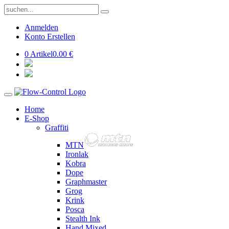
Anmelden
Konto Erstellen
0 Artikel
0.00 €
Home
E-Shop
Graffiti
MTN
Ironlak
Kobra
Dope
Graphmaster
Grog
Krink
Posca
Stealth Ink
Hand Mixed