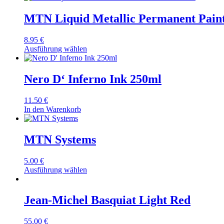
MTN Liquid Metallic Permanent Paint
8.95
€
Ausführung wählen
Nero D‘ Inferno Ink 250ml
11.50
€
In den Warenkorb
MTN Systems
5.00
€
Ausführung wählen
Jean-Michel Basquiat Light Red
55.00
€