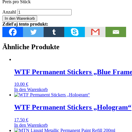
Preis pro Stück
MTN
Anzahl
Street
In den Warenkorb
Ink
Zdieľaj tento produkt:
1000ml
Black
Menge
Ähnliche Produkte
WTF Permanent Stickers „Blue Fram
10.00
€
In den Warenkorb
WTF Permanent Stickers „Hologram“
17.50
€
In den Warenkorb