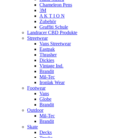
Chameleon Pens
3M
A K T I O N
Zubehör
Graffiti Schule
Landracer CBD Produkte
Streetwear
Vans Streetwear
Eastpak
Thrasher
Dickies
Vintage Ind.
Brandit
Mil-Tec
Ironlak Wear
Footwear
Vans
Globe
Brandit
Outdoor
Mil-Tec
Brandit
Skate
Decks
Trucks