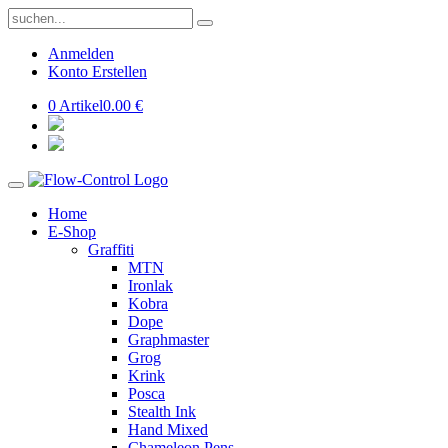
Anmelden
Konto Erstellen
0 Artikel
0.00 €
Home
E-Shop
Graffiti
MTN
Ironlak
Kobra
Dope
Graphmaster
Grog
Krink
Posca
Stealth Ink
Hand Mixed
Chameleon Pens