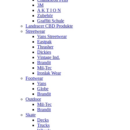
3M
A K T I O N
Zubehör
Graffiti Schule
Landracer CBD Produkte
Streetwear
Vans Streetwear
Eastpak
Thrasher
Dickies
Vintage Ind.
Brandit
Mil-Tec
Ironlak Wear
Footwear
Vans
Globe
Brandit
Outdoor
Mil-Tec
Brandit
Skate
Decks
Trucks