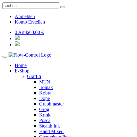
Anmelden
Konto Erstellen
0 Artikel
0.00 €
Home
E-Shop
Graffiti
MTN
Ironlak
Kobra
Dope
Graphmaster
Grog
Krink
Posca
Stealth Ink
Hand Mixed
Chameleon Pens