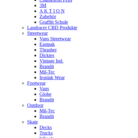
3M
A K T I O N
Zubehör
Graffiti Schule
Landracer CBD Produkte
Streetwear
Vans Streetwear
Eastpak
Thrasher
Dickies
Vintage Ind.
Brandit
Mil-Tec
Ironlak Wear
Footwear
Vans
Globe
Brandit
Outdoor
Mil-Tec
Brandit
Skate
Decks
Trucks