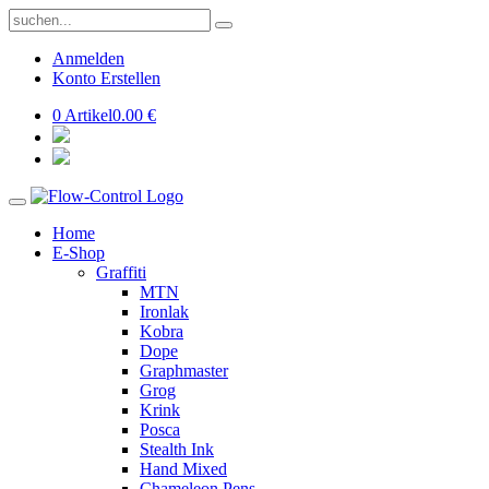
Anmelden
Konto Erstellen
0 Artikel
0.00 €
Home
E-Shop
Graffiti
MTN
Ironlak
Kobra
Dope
Graphmaster
Grog
Krink
Posca
Stealth Ink
Hand Mixed
Chameleon Pens