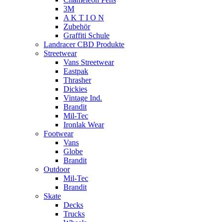
3M
A K T I O N
Zubehör
Graffiti Schule
Landracer CBD Produkte
Streetwear
Vans Streetwear
Eastpak
Thrasher
Dickies
Vintage Ind.
Brandit
Mil-Tec
Ironlak Wear
Footwear
Vans
Globe
Brandit
Outdoor
Mil-Tec
Brandit
Skate
Decks
Trucks