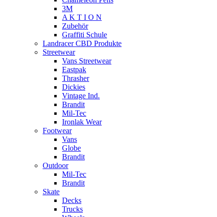
3M
A K T I O N
Zubehör
Graffiti Schule
Landracer CBD Produkte
Streetwear
Vans Streetwear
Eastpak
Thrasher
Dickies
Vintage Ind.
Brandit
Mil-Tec
Ironlak Wear
Footwear
Vans
Globe
Brandit
Outdoor
Mil-Tec
Brandit
Skate
Decks
Trucks