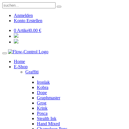
Anmelden
Konto Erstellen
0 Artikel
0.00 €
Home
E-Shop
Graffiti
Ironlak
Kobra
Dope
Graphmaster
Grog
Krink
Posca
Stealth Ink
Hand Mixed
Chameleon Pens