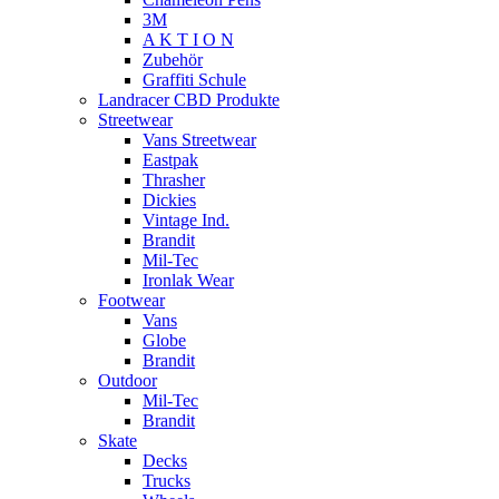
3M
A K T I O N
Zubehör
Graffiti Schule
Landracer CBD Produkte
Streetwear
Vans Streetwear
Eastpak
Thrasher
Dickies
Vintage Ind.
Brandit
Mil-Tec
Ironlak Wear
Footwear
Vans
Globe
Brandit
Outdoor
Mil-Tec
Brandit
Skate
Decks
Trucks