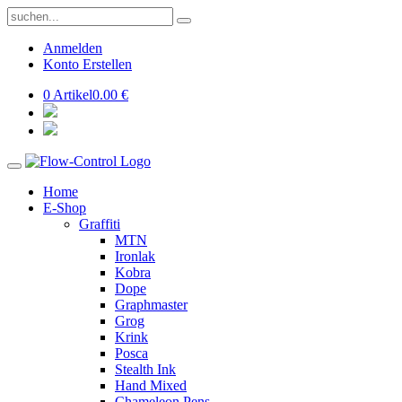
Anmelden
Konto Erstellen
0 Artikel
0.00 €
Home
E-Shop
Graffiti
MTN
Ironlak
Kobra
Dope
Graphmaster
Grog
Krink
Posca
Stealth Ink
Hand Mixed
Chameleon Pens