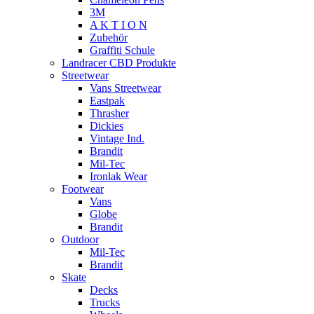
3M
A K T I O N
Zubehör
Graffiti Schule
Landracer CBD Produkte
Streetwear
Vans Streetwear
Eastpak
Thrasher
Dickies
Vintage Ind.
Brandit
Mil-Tec
Ironlak Wear
Footwear
Vans
Globe
Brandit
Outdoor
Mil-Tec
Brandit
Skate
Decks
Trucks