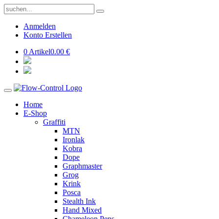
Anmelden
Konto Erstellen
0 Artikel
0.00 €
Home
E-Shop
Graffiti
MTN
Ironlak
Kobra
Dope
Graphmaster
Grog
Krink
Posca
Stealth Ink
Hand Mixed
Chameleon Pens