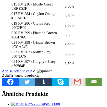
015 RV 236 / Mojito Green
3.50
€
#BBE52F
017 RV 284 / Ceylon Orange
3.50
€
#F0A016
019 RV 286 / Clown Red
3.50
€
#9C2B09
020 RV 299 / Pharaoh Brown
3.50
€
#66470A
021 RV 298 / Ginger Brown
3.50
€
#CCA24E
023 RV 262 / Matter Grey
3.50
€
#807D76
024 RV 297 / Gargoyle Grey
3.50
€
#59564F
Add selected to cart
✓
Zdieľaj tento produkt:
Ähnliche Produkte