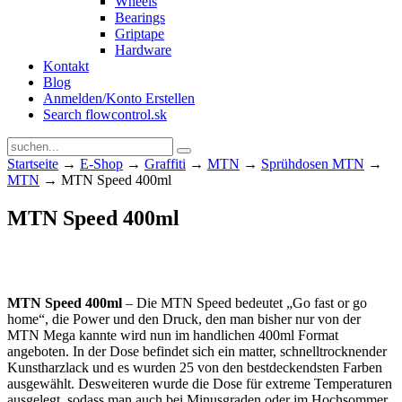
Wheels
Bearings
Griptape
Hardware
Kontakt
Blog
Anmelden/Konto Erstellen
Search flowcontrol.sk
Startseite
→
E-Shop
→
Graffiti
→
MTN
→
Sprühdosen MTN
→
MTN
→ MTN Speed 400ml
MTN Speed 400ml
MTN Speed 400ml
– Die MTN Speed bedeutet „Go fast or go
home“, die Power und den Druck, den man bisher nur von der
MTN Mega kannte wird nun im handlichen 400ml Format
angeboten. In der Dose befindet sich ein matter, schnelltrocknender
Kunstharzlack und es wurden 25 von den bestdeckendsten Farben
ausgewählt. Desweiteren wurde die Dose für extreme Temperaturen
ausgelegt, sodass man auch bei Minusgraden oder im Hochsommer