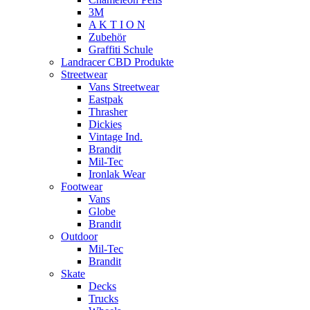
3M
A K T I O N
Zubehör
Graffiti Schule
Landracer CBD Produkte
Streetwear
Vans Streetwear
Eastpak
Thrasher
Dickies
Vintage Ind.
Brandit
Mil-Tec
Ironlak Wear
Footwear
Vans
Globe
Brandit
Outdoor
Mil-Tec
Brandit
Skate
Decks
Trucks