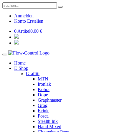
Anmelden
Konto Erstellen
0 Artikel
0.00 €
Home
E-Shop
Graffiti
MTN
Ironlak
Kobra
Dope
Graphmaster
Grog
Krink
Posca
Stealth Ink
Hand Mixed
Chameleon Pens