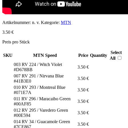
Artikelnummer:
n. v.
Kategorie:
MTN
3.50
€
Preis pro Stück
Select
SKU
MTN Speed
Price
Quantity
All
003 RV 224 / Witch Violet
3.50
€
#D678BB
007 RV 291 / Nirvana Blue
3.50
€
#41B3E0
010 RV 293 / Montreal Blue
3.50
€
#071E7A
011 RV 296 / Maracaibo Green
3.50
€
#00AF85
012 RV 295 / Varedero Green
3.50
€
#00E594
014 RV 34 / Guacamole Green
3.50
€
#7CE867