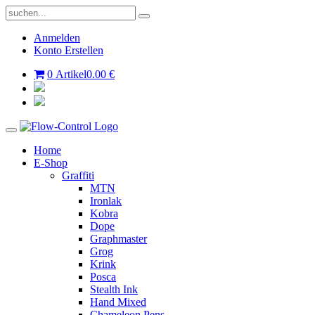
Anmelden
Konto Erstellen
0 Artikel
0.00 €
Home
E-Shop
Graffiti
MTN
Ironlak
Kobra
Dope
Graphmaster
Grog
Krink
Posca
Stealth Ink
Hand Mixed
Chameleon Pens