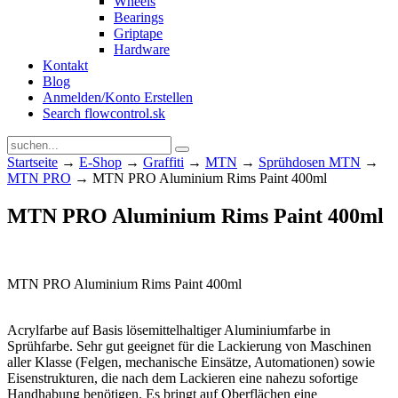
Wheels
Bearings
Griptape
Hardware
Kontakt
Blog
Anmelden/Konto Erstellen
Search flowcontrol.sk
Startseite
→
E-Shop
→
Graffiti
→
MTN
→
Sprühdosen MTN
→
MTN PRO
→ MTN PRO Aluminium Rims Paint 400ml
MTN PRO Aluminium Rims Paint 400ml
MTN PRO Aluminium Rims Paint 400ml
Acrylfarbe auf Basis lösemittelhaltiger Aluminiumfarbe in
Sprühfarbe. Sehr gut geeignet für die Lackierung von Maschinen
aller Klasse (Felgen, mechanische Einsätze, Automationen) sowie
Eisenstrukturen, die nach dem Lackieren eine nahezu sofortige
Handhabung benötigen. Es bringt auf Oberflächen eine