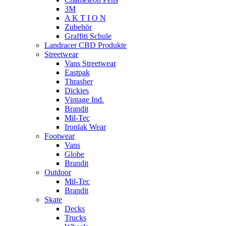
3M
A K T I O N
Zubehör
Graffiti Schule
Landracer CBD Produkte
Streetwear
Vans Streetwear
Eastpak
Thrasher
Dickies
Vintage Ind.
Brandit
Mil-Tec
Ironlak Wear
Footwear
Vans
Globe
Brandit
Outdoor
Mil-Tec
Brandit
Skate
Decks
Trucks