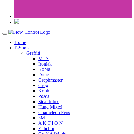
Home
E-Shop
Graffiti
MTN
Ironlak
Kobra
Dope
Graphmaster
Grog
Krink
Posca
Stealth Ink
Hand Mixed
Chameleon Pens
3M
A K T I O N
Zubehör
Graffiti Schule