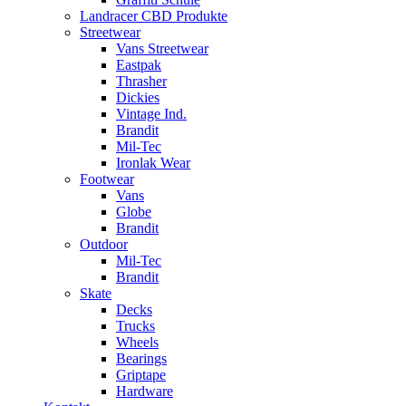
Landracer CBD Produkte
Streetwear
Vans Streetwear
Eastpak
Thrasher
Dickies
Vintage Ind.
Brandit
Mil-Tec
Ironlak Wear
Footwear
Vans
Globe
Brandit
Outdoor
Mil-Tec
Brandit
Skate
Decks
Trucks
Wheels
Bearings
Griptape
Hardware